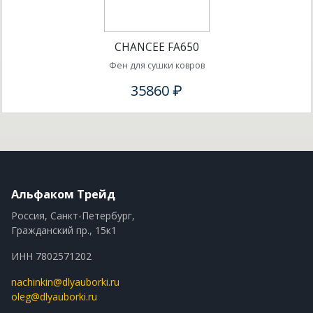
CHANCEE FA650
Фен для сушки ковров
35860 ₽
Альфаком Трейд
Россия, Санкт-Петербург,
Гражданский пр., 15к1
ИНН 7802571202
nachinkin@dlyauborki.ru
oleg@dlyauborki.ru