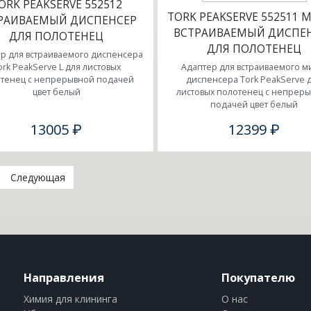
ORK PEAKSERVE 552512
TORK PEAKSERVE 552511 
РАИВАЕМЫЙ ДИСПЕНСЕР
ВСТРАИВАЕМЫЙ ДИСПЕ
ДЛЯ ПОЛОТЕНЕЦ
ДЛЯ ПОЛОТЕНЕЦ
р для встраиваемого диспенсера
ork PeakServe L для листовых
Адаптер для встраиваемого м
тенец с непрерывной подачей
диспенсера Tork PeakServe 
цвет белый
листовых полотенец с непрер
подачей цвет белый
13005 ₽
12399 ₽
nt)
Следующая
Направления
Покупателю
Химия для клининга
О нас