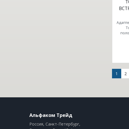
T
ВСТ
Адапте
T
поло
(curre
1
2
Альфаком Трейд
Россия, Санкт-Петербург,