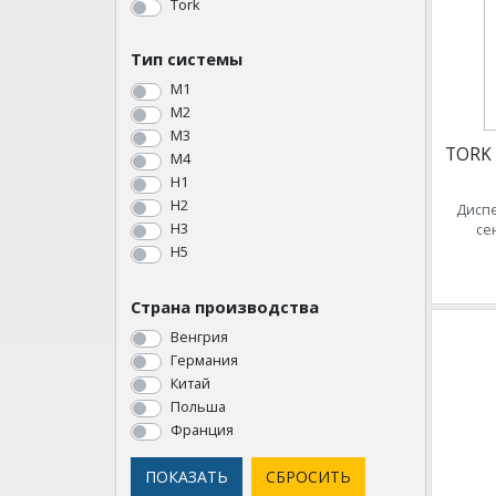
Tork
Тип системы
M1
M2
M3
TORK
M4
Н1
Н2
Диспе
Н3
се
Н5
Страна производства
Венгрия
Германия
Китай
Польша
Франция