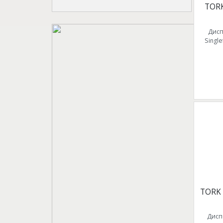
TOR
Дисп
Singl
TORK
Дисп