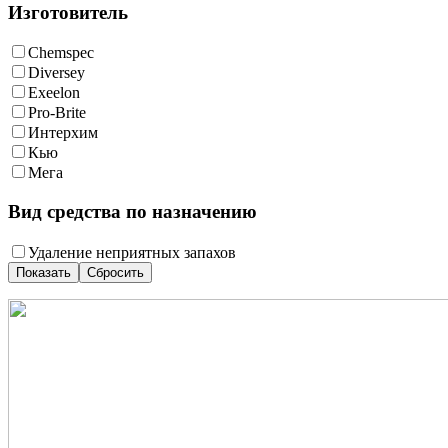
Изготовитель
Chemspec
Diversey
Exeelon
Pro-Brite
Интерхим
Кью
Мега
Вид средства по назначению
Удаление неприятных запахов