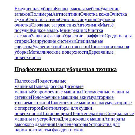
Ежедневная уборка
Ковры, мягкая мебель
Удаление
запахов
Полимеры
Антисептики
Очистка кожи
Очистка
кухни
Очистка стекол
Очистка санузлов
Глубокая
очистка
Сложные загрязнения
Автохимия
Мытьё
посуды
Жидкое мыло
Дезинфекция
Очистка
фасадов
Защита фасадов
Удаление граффити
Средства для
стирки
Дозирующие системы
Специальные
средства
Удаление грибка и плесени
Послестроительная
уборка
Металлические поверхности
Деревянные
поверхности
Профессиональная уборочная техника
Пылесосы
Подметальные
машины
Пылеводососы
Дисковые
машины
Ковромоечные машины
Поломоечные машины
сетевые
Поломоечные машины аккумуляторные
толкаемого типа
Поломоечные машины аккумуляторные
с оператором
Вентиляторы для сушки
поверхности
Полировщики
Пеногенераторы
Специальные
машины и устройства
Для дисковых машин
Аппараты
высокого давления
Парогенераторы
Устройства для
наружного мытья фасадов и окон