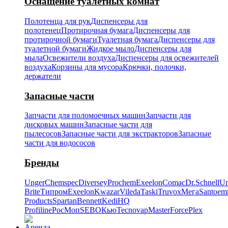
Оснащение туалетных комнат
Полотенца для рук
Диспенсеры для
полотенец
Протирочная бумага
Диспенсеры для
протирочной бумаги
Туалетная бумага
Диспенсеры для
туалетной бумаги
Жидкое мыло
Диспенсеры для
мыла
Освежители воздуха
Диспенсеры для освежителей
воздуха
Корзины для мусора
Крючки, полочки,
держатели
Запасные части
Запчасти для поломоечных машин
Запчасти для
дисковых машин
Запасные части для
пылесосов
Запасные части для экстракторов
Запасные
части для водососов
Бренды
Unger
Chemspec
Diversey
Prochem
Exeelon
Comac
Dr.Schnell
Un
Brite
Типром
Exeelon
Kwazar
Vileda
Taski
Truvox
Мега
Santoe
Products
Spartan
Bennett
Kedi
HQ
Profiline
РосМоп
SEBO
Кью
Tecnovap
MasterForce
Plex
Аренда