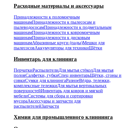
Расходные материалы и аксессуары
Принадлежности к поломоечным
машинам
Принадлежности к пылесосам и
пылеводососам
Принадлежности к подметальным
машинам
Принадлежности к ковромоечным
машинам
Принадлежности к дисковым
машинам
Абразивные круги (пады)
Мешки для
пылесосов
Аккумуляторы для техники
Щётки
Инвентарь для клининга
Перчатки
Распылители
Для мытья стёкол
Для мытья
полов
Салфетки, губки
Спец инвентарь
Щётки, сгоны и
совки
Сумки для клининга
Разное
Вёдра, тележки,
комплексные тележки
Для мытья вертикальных
поверхностей
Инвентарь для ковров и мягкой
мебели
Системы для сбора и сортировки
мусора
Аксессуары и запчасти для
распылителей
Запчасти
Химия для промышленного клиннинга