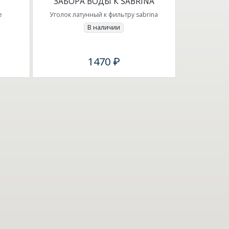
ЗАБОРА ВОДЫ К SABRINA
е
Уголок латунный к фильтру sabrina
В наличии
1470 ₽