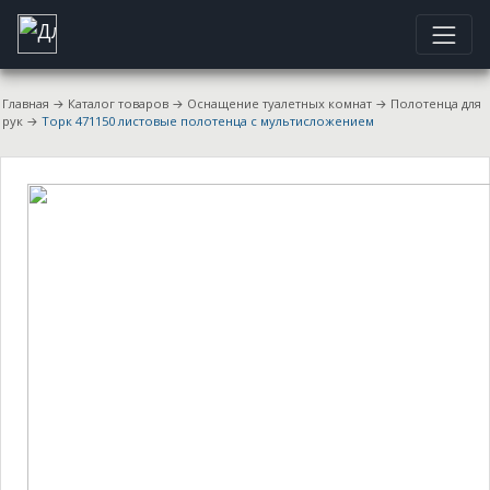
Главная
→
Каталог товаров
→
Оснащение туалетных комнат
→
Полотенца для
рук
→
Торк 471150 листовые полотенца с мультисложением