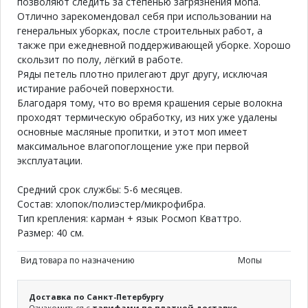
позволяют следить за степенью загрязнения мопа.
Отлично зарекомендовал себя при использовании на
генеральных уборках, после строительных работ, а
также при ежедневной поддерживающей уборке. Хорошо
скользит по полу, лёгкий в работе.
Ряды петель плотно прилегают друг другу, исключая
истирание рабочей поверхности.
Благодаря тому, что во время крашения серые волокна
проходят термическую обработку, из них уже удалены
основные масляные пропитки, и этот моп имеет
максимальное влагопоглощение уже при первой
эксплуатации.
Средний срок службы: 5-6 месяцев.
Состав: хлопок/полиэстер/микрофибра.
Тип крепления: карман + язык Росмоп Кваттро.
Размер: 40 см.
Вид товара по назначению
Мопы
Доставка по Санкт-Петербургу
Ознакомиться с
тарифами по платной доставке.