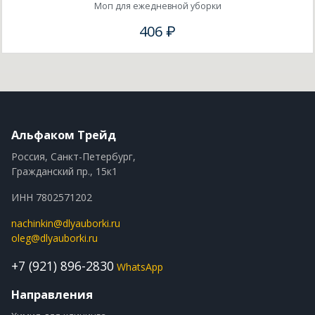
Моп для ежедневной уборки
406 ₽
Альфаком Трейд
Россия, Санкт-Петербург,
Гражданский пр., 15к1
ИНН 7802571202
nachinkin@dlyauborki.ru
oleg@dlyauborki.ru
+7 (921) 896-2830
WhatsApp
Направления