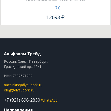
7.0
12693 ₽
Альфаком Трейд
Россия, Санкт-Петербург,
Гражданский пр., 15к1
ИНН 7802571202
nachinkin@dlyauborki.ru
oleg@dlyauborki.ru
+7 (921) 896-2830
WhatsApp
Направления