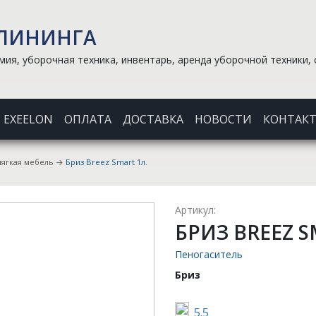
КЛИНИНГА
ия, уборочная техника, инвентарь, аренда уборочной техники, 
EXEELON
ОПЛАТА
ДОСТАВКА
НОВОСТИ
КОНТАК
мягкая мебель
→
Бриз Breez Smart 1л.
Артикул:
БРИЗ BREEZ S
Пеногаситель
Бриз
5.5