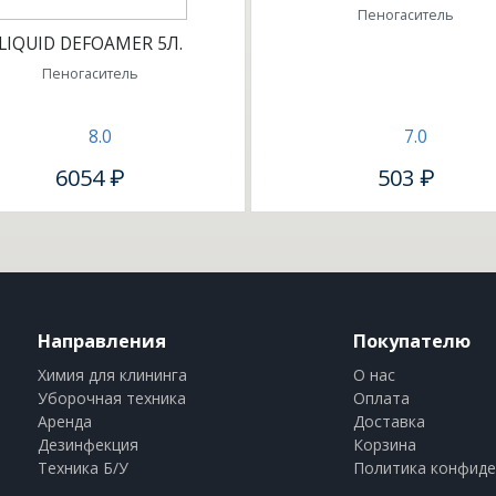
Пеногаситель
LIQUID DEFOAMER 5Л.
Пеногаситель
8.0
7.0
6054 ₽
503 ₽
Направления
Покупателю
Химия для клининга
О нас
Уборочная техника
Оплата
Аренда
Доставка
Дезинфекция
Корзина
Техника Б/У
Политика конфиде