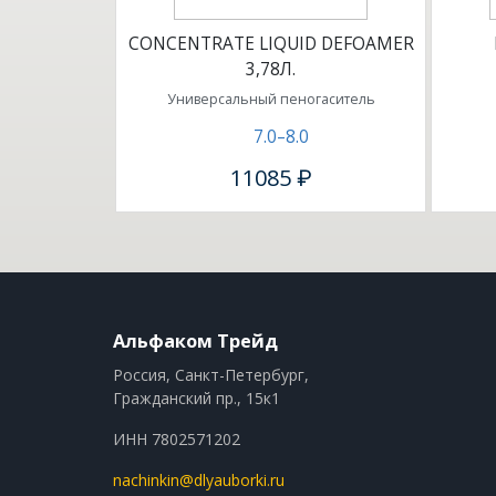
CONCENTRATE LIQUID DEFOAMER
3,78Л.
Универсальный пеногаситель
7.0–8.0
11085 ₽
Альфаком Трейд
Россия, Санкт-Петербург,
Гражданский пр., 15к1
ИНН 7802571202
nachinkin@dlyauborki.ru