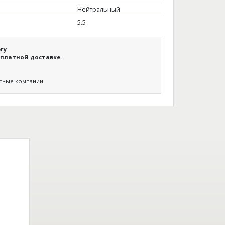
Нейтральный
5.5
гу
платной доставке.
ртные компании.