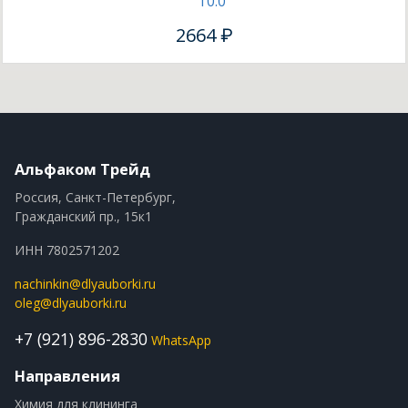
10.0
2664 ₽
Альфаком Трейд
Россия, Санкт-Петербург,
Гражданский пр., 15к1
ИНН 7802571202
nachinkin@dlyauborki.ru
oleg@dlyauborki.ru
+7 (921) 896-2830
WhatsApp
Направления
Химия для клининга