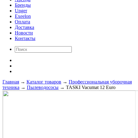
Бренды
Unger
Exeelon
Оплата
Доставка
Новости
Контакты
Главная
→
Каталог товаров
→
Профессиональная уборочная
техника
→
Пылеводососы
→
TASKI Vacumat 12 Euro