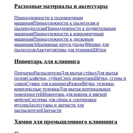
Расходные материалы и аксессуары
Принадлежности к поломоечным
машинам
Принадлежности к пылесосам и
пылеводососам
Принадлежности к подметальным
машинам
Принадлежности к ковромоечным
машинам
Принадлежности к дисковым
машинам
Абразивные круги (пады)
Мешки для
пылесосов
Аккумуляторы для техники
Щётки
Инвентарь для клининга
Перчатки
Распылители
Для мытья стёкол
Для мытья
полов
Салфетки, губки
Спец инвентарь
Щётки, сгоны и
совки
Сумки для клининга
Разное
Вёдра, тележки,
комплексные тележки
Для мытья вертикальных
поверхностей
Инвентарь для ковров и мягкой
мебели
Системы для сбора и сортировки
мусора
Аксессуары и запчасти для
распылителей
Запчасти
Химия для промышленного клиннинга