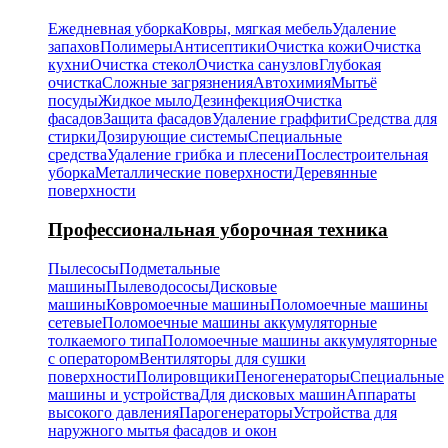
Ежедневная уборка
Ковры, мягкая мебель
Удаление
запахов
Полимеры
Антисептики
Очистка кожи
Очистка
кухни
Очистка стекол
Очистка санузлов
Глубокая
очистка
Сложные загрязнения
Автохимия
Мытьё
посуды
Жидкое мыло
Дезинфекция
Очистка
фасадов
Защита фасадов
Удаление граффити
Средства для
стирки
Дозирующие системы
Специальные
средства
Удаление грибка и плесени
Послестроительная
уборка
Металлические поверхности
Деревянные
поверхности
Профессиональная уборочная техника
Пылесосы
Подметальные
машины
Пылеводососы
Дисковые
машины
Ковромоечные машины
Поломоечные машины
сетевые
Поломоечные машины аккумуляторные
толкаемого типа
Поломоечные машины аккумуляторные
с оператором
Вентиляторы для сушки
поверхности
Полировщики
Пеногенераторы
Специальные
машины и устройства
Для дисковых машин
Аппараты
высокого давления
Парогенераторы
Устройства для
наружного мытья фасадов и окон