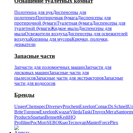
Оснащение туалетных комнат
Полотенца для рук
Диспенсеры для
полотенец
Протирочная бумага
Диспенсеры для
протирочной бумаги
Туалетная бумага
Диспенсеры для
туалетной бумаги
Жидкое мыло
Диспенсеры для
мыла
Освежители воздуха
Диспенсеры для освежителей
воздуха
Корзины для мусора
Крючки, полочки,
держатели
Запасные части
Запчасти для поломоечных машин
Запчасти для
дисковых машин
Запасные части для
пылесосов
Запасные части для экстракторов
Запасные
части для водососов
Бренды
Unger
Chemspec
Diversey
Prochem
Exeelon
Comac
Dr.Schnell
Un
Brite
Типром
Exeelon
Kwazar
Vileda
Taski
Truvox
Мега
Santoe
Products
Spartan
Bennett
Kedi
HQ
Profiline
РосМоп
SEBO
Кью
Tecnovap
MasterForce
Plex
Аренда