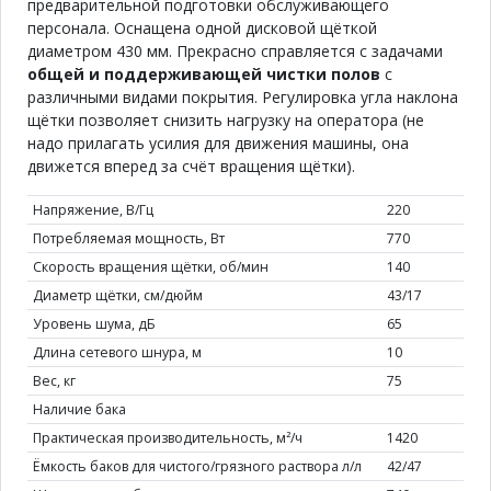
предварительной подготовки обслуживающего
персонала. Оснащена одной дисковой щёткой
диаметром 430 мм. Прекрасно справляется с задачами
общей и поддерживающей чистки полов
с
различными видами покрытия. Регулировка угла наклона
щётки позволяет снизить нагрузку на оператора (не
надо прилагать усилия для движения машины, она
движется вперед за счёт вращения щётки).
Напряжение, В/Гц
220
Потребляемая мощность, Вт
770
Скорость вращения щётки, об/мин
140
Диаметр щётки, см/дюйм
43/17
Уровень шума, дБ
65
Длина сетевого шнура, м
10
Вес, кг
75
Наличие бака
Практическая производительность, м²/ч
1420
Ёмкость баков для чистого/грязного раствора л/л
42/47