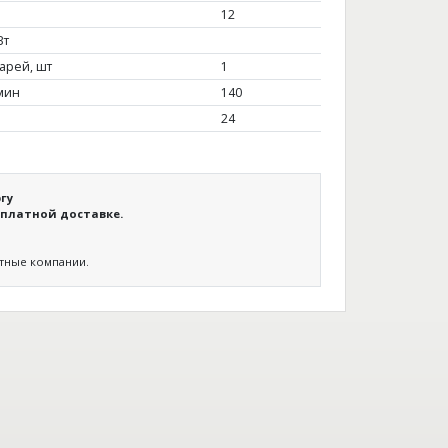
12
Вт
арей, шт
1
мин
140
24
гу
платной доставке.
ртные компании.