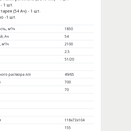
- 1 шт.
арея (54 Ач) - 1 шт.
о -1 шт.
ть, м²/ч
1850
й, Ач
54
 м²/ч
2100
2.5
51/20
ного раствора л/л
49/65
м
700
70
м
118х73х104
155