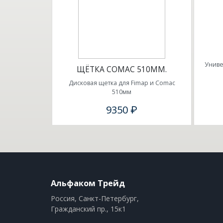
Униве
ЩЁТКА COMAC 510ММ.
Дисковая щетка для Fimap и Comac
510мм
9350 ₽
Альфаком Трейд
Россия, Санкт-Петербург,
Гражданский пр., 15к1