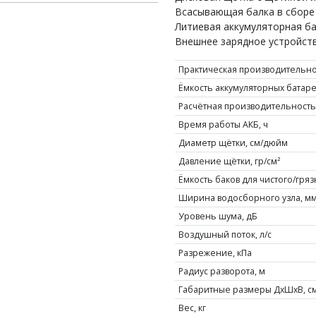
Всасывающая балка в сборе 
Литиевая аккумуляторная бат
Внешнее зарядное устройств
Практическая производительнос
Ёмкость аккумуляторных батаре
Расчётная производительность,
Время работы АКБ, ч
Диаметр щётки, см/дюйм
Давление щётки, гр/см²
Ёмкость баков для чистого/гряз
Ширина водосборного узла, м
Уровень шума, дБ
Воздушный поток, л/с
Разрежение, кПа
Радиус разворота, м
Габаритные размеры ДхШхВ, с
Вес, кг