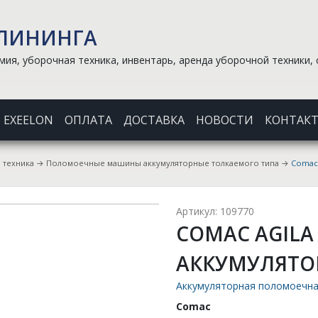
КЛИНИНГА
ия, уборочная техника, инвентарь, аренда уборочной техники, 
EXEELON
ОПЛАТА
ДОСТАВКА
НОВОСТИ
КОНТАК
 техника
→
Поломоечные машины аккумуляторные толкаемого типа
→
Comac 
Артикул: 109770
COMAC AGILA
АККУМУЛЯТОР
Аккумуляторная поломоечн
Comac