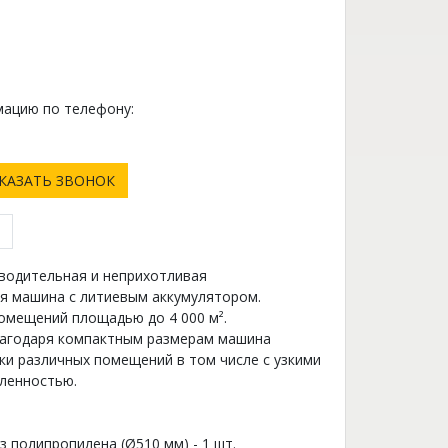
ацию по телефону:
0
КАЗАТЬ ЗВОНОК
водительная и неприхотливая
я машина c литиевым аккумулятором.
омещений площадью до 4 000 м².
лагодаря компактным размерам машина
ки различных помещений в том числе с узкими
вленностью.
 полипропилена (Ø510 мм) - 1 шт.