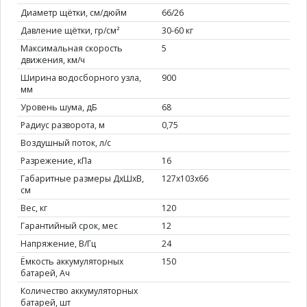
Диаметр щётки, см/дюйм
66/26
Давление щётки, гр/см²
30-60 кг
Максимальная скорость
5
движения, км/ч
Ширина водосборного узла,
900
мм
Уровень шума, дБ
68
Радиус разворота, м
0,75
Воздушный поток, л/с
Разрежение, кПа
16
Габаритные размеры ДхШхВ,
127х103х66
см
Вес, кг
120
Гарантийный срок, мес
12
Напряжение, В/Гц
24
Ёмкость аккумуляторных
150
батарей, Ач
Количество аккумуляторных
батарей, шт