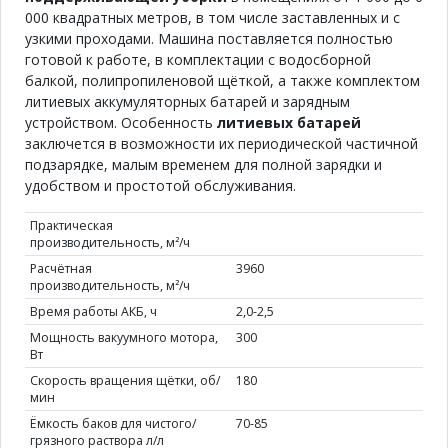
000 квадратных метров, в том числе заставленных и с
узкими проходами. Машина поставляется полностью
готовой к работе, в комплектации с водосборной
балкой, полипропиленовой щёткой, а также комплектом
литиевых аккумуляторных батарей и зарядным
устройством. Особенность
литиевых батарей
заключется в возможности их периодической частичной
подзарядке, малым временем для полной зарядки и
удобством и простотой обслуживания.
Практическая
производительность, м²/ч
Расчётная
3960
производительность, м²/ч
Время работы АКБ, ч
2,0-2,5
Мощность вакуумного мотора,
300
Вт
Скорость вращения щётки, об/
180
мин
Ёмкость баков для чистого/
70-85
грязного раствора л/л