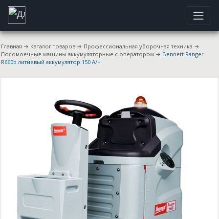
Главная
→
Каталог товаров
→
Профессиональная уборочная техника
→
Поломоечные машины аккумуляторные с оператором
→
Bennett Ranger
R660b литиевый аккумулятор 150 А/ч