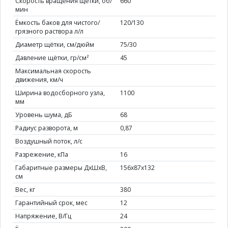
Скорость вращения щётки, об/
660
мин
Ёмкость баков для чистого/
120/130
грязного раствора л/л
Диаметр щётки, см/дюйм
75/30
Давление щётки, гр/см²
45
Максимальная скорость
движения, км/ч
Ширина водосборного узла,
1100
мм
Уровень шума, дБ
68
Радиус разворота, м
0,87
Воздушный поток, л/с
Разрежение, кПа
16
Габаритные размеры ДхШхВ,
156х87х132
см
Вес, кг
380
Гарантийный срок, мес
12
Напряжение, В/Гц
24