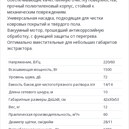
прочный полиэтиленовый корпус, стойкий к
механическим повреждениям.
Универсальная насадка, подходящая для чистки
ковровых покрытий и твёрдого пола.
Вакуумный мотор, прошедший антикоррозийную
обработку, с функцией защиты от перегрева.
Оптимально вместительные для небольших габаритов
экстрактора.
Напряжение, В/Гц
220/60
Всасывающая мощность, Вт
1500
Уровень шума, дБ
72
Ёмкость баков для чистого/грязного раствора л/л
14/14
Длина сетевого шнура, м
10
Габаритные размеры ДхШхВ, см
42x30x53
Вес, кг
12
Практическая производительность, м²/ч
60
Диаметр щётки, см/дюйм
28/11