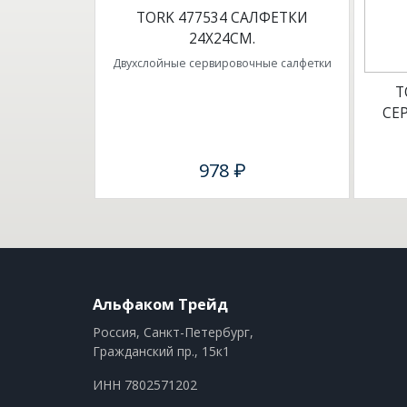
TORK 477534 CАЛФЕТКИ
24Х24СМ.
Двухслойные сервировочные салфетки
T
СЕ
978 ₽
Альфаком Трейд
Россия, Санкт-Петербург,
Гражданский пр., 15к1
ИНН 7802571202