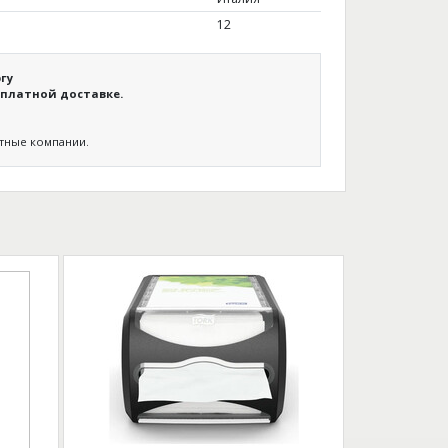
12
гу
платной доставке.
ртные компании.