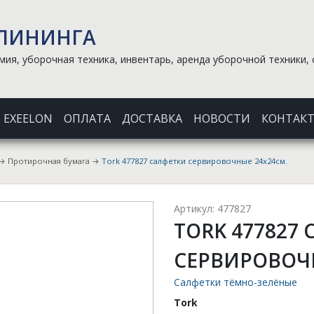
КЛИНИНГА
ия, уборочная техника, инвентарь, аренда уборочной техники, 
EXEELON
ОПЛАТА
ДОСТАВКА
НОВОСТИ
КОНТАК
→
Протирочная бумага
→
Tork 477827 салфетки сервировочные 24x24см.
Артикул: 477827
TORK 477827
СЕРВИРОВОЧН
Салфетки тёмно-зелёные
Tork