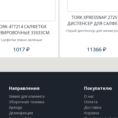
TORK XPRESSNAP 2725
ДИСПЕНСЕР ДЛЯ САЛФЕ
ORK 477214 САЛФЕТКИ
Серый диспенсер для линии ра
РВИРОВОЧНЫЕ 33X33СМ.
Салфетки тёмно-зелёные
1017 ₽
11366 ₽
Направления
Покупателю
Химия для клининга
О нас
Уборочная техника
Оплата
Аренда
Доставка
Дезинфекция
Корзина