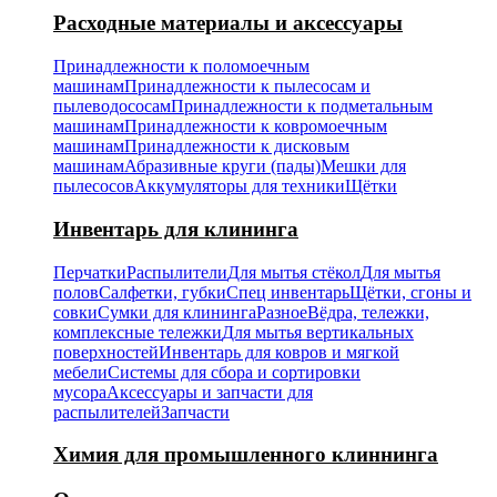
Расходные материалы и аксессуары
Принадлежности к поломоечным
машинам
Принадлежности к пылесосам и
пылеводососам
Принадлежности к подметальным
машинам
Принадлежности к ковромоечным
машинам
Принадлежности к дисковым
машинам
Абразивные круги (пады)
Мешки для
пылесосов
Аккумуляторы для техники
Щётки
Инвентарь для клининга
Перчатки
Распылители
Для мытья стёкол
Для мытья
полов
Салфетки, губки
Спец инвентарь
Щётки, сгоны и
совки
Сумки для клининга
Разное
Вёдра, тележки,
комплексные тележки
Для мытья вертикальных
поверхностей
Инвентарь для ковров и мягкой
мебели
Системы для сбора и сортировки
мусора
Аксессуары и запчасти для
распылителей
Запчасти
Химия для промышленного клиннинга