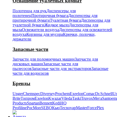
Оснащение туалетных комнат
Полотенца для рук
Диспенсеры для
полотенец
Протирочная бумага
Диспенсеры для
протирочной бумаги
Туалетная бумага
Диспенсеры для
туалетной бумаги
Жидкое мыло
Диспенсеры для
мыла
Освежители воздуха
Диспенсеры для освежителей
воздуха
Корзины для мусора
Крючки, полочки,
держатели
Запасные части
Запчасти для поломоечных машин
Запчасти для
дисковых машин
Запасные части для
пылесосов
Запасные части для экстракторов
Запасные
части для водососов
Бренды
Unger
Chemspec
Diversey
Prochem
Exeelon
Comac
Dr.Schnell
Un
Brite
Типром
Exeelon
Kwazar
Vileda
Taski
Truvox
Мега
Santoe
Products
Spartan
Bennett
Kedi
HQ
Profiline
РосМоп
SEBO
Кью
Tecnovap
MasterForce
Plex
Аренда