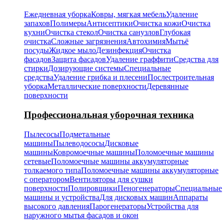
Ежедневная уборка
Ковры, мягкая мебель
Удаление
запахов
Полимеры
Антисептики
Очистка кожи
Очистка
кухни
Очистка стекол
Очистка санузлов
Глубокая
очистка
Сложные загрязнения
Автохимия
Мытьё
посуды
Жидкое мыло
Дезинфекция
Очистка
фасадов
Защита фасадов
Удаление граффити
Средства для
стирки
Дозирующие системы
Специальные
средства
Удаление грибка и плесени
Послестроительная
уборка
Металлические поверхности
Деревянные
поверхности
Профессиональная уборочная техника
Пылесосы
Подметальные
машины
Пылеводососы
Дисковые
машины
Ковромоечные машины
Поломоечные машины
сетевые
Поломоечные машины аккумуляторные
толкаемого типа
Поломоечные машины аккумуляторные
с оператором
Вентиляторы для сушки
поверхности
Полировщики
Пеногенераторы
Специальные
машины и устройства
Для дисковых машин
Аппараты
высокого давления
Парогенераторы
Устройства для
наружного мытья фасадов и окон