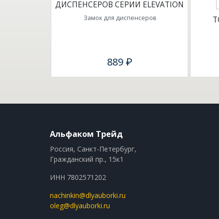
ДИСПЕНСЕРОВ СЕРИИ ELEVATION
Замок для диспенсеров
T
889 ₽
Альфаком Трейд
Россия, Санкт-Петербург,
Гражданский пр., 15к1
ИНН 7802571202
nachinkin@dlyauborki.ru
oleg@dlyauborki.ru