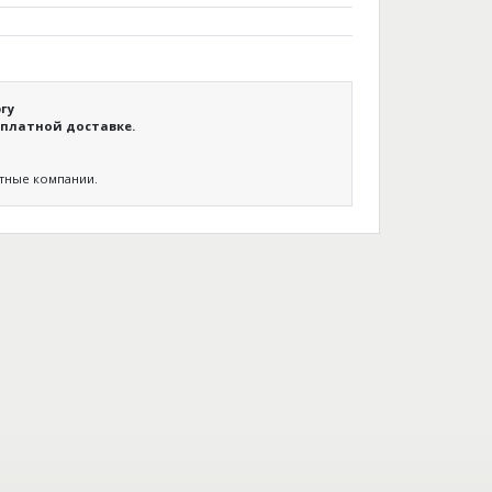
гу
платной доставке.
ртные компании.