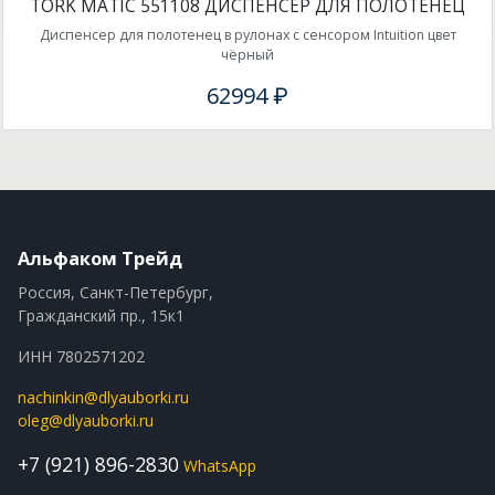
TORK MATIC 551108 ДИСПЕНСЕР ДЛЯ ПОЛОТЕНЕЦ
Диспенсер для полотенец в рулонах с сенсором Intuition цвет
чёрный
62994 ₽
Альфаком Трейд
Россия, Санкт-Петербург,
Гражданский пр., 15к1
ИНН 7802571202
nachinkin@dlyauborki.ru
oleg@dlyauborki.ru
+7 (921) 896-2830
WhatsApp