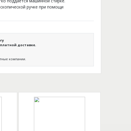
гко поддается машинной стирке.
ескопической ручке при помощи
гу
платной доставке.
ртные компании.