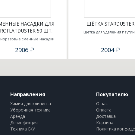
МЕННЫЕ НАСАДКИ ДЛЯ
ЩЁТКА STARDUSTER
ROFLATDUSTER 50 ШТ.
Щётка для удаления паути
норазовые сменные насадки
2906 ₽
2004 ₽
Направления
Покупателю
Химия для клининга
О нас
Уборочная техника
Оплата
Аренда
Доставка
Дезинфекция
Корзина
Техника Б/У
Политика конфиде