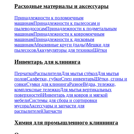
Расходные материалы и аксессуары
Принадлежности к поломоечным
машинам
Принадлежности к пылесосам и
пылеводососам
Принадлежности к подметальным
машинам
Принадлежности к ковромоечным
машинам
Принадлежности к дисковым
машинам
Абразивные круги (пады)
Мешки для
пылесосов
Аккумуляторы для техники
Щётки
Инвентарь для клининга
Перчатки
Распылители
Для мытья стёкол
Для мытья
полов
Салфетки, губки
Спец инвентарь
Щётки, сгоны и
совки
Сумки для клининга
Разное
Вёдра, тележки,
комплексные тележки
Для мытья вертикальных
поверхностей
Инвентарь для ковров и мягкой
мебели
Системы для сбора и сортировки
мусора
Аксессуары и запчасти для
распылителей
Запчасти
Химия для промышленного клиннинга