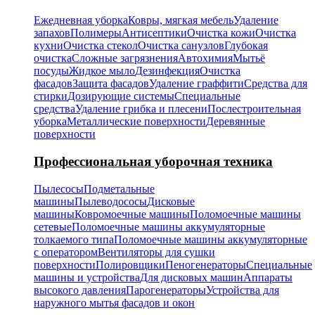
Ежедневная уборка
Ковры, мягкая мебель
Удаление
запахов
Полимеры
Антисептики
Очистка кожи
Очистка
кухни
Очистка стекол
Очистка санузлов
Глубокая
очистка
Сложные загрязнения
Автохимия
Мытьё
посуды
Жидкое мыло
Дезинфекция
Очистка
фасадов
Защита фасадов
Удаление граффити
Средства для
стирки
Дозирующие системы
Специальные
средства
Удаление грибка и плесени
Послестроительная
уборка
Металлические поверхности
Деревянные
поверхности
Профессиональная уборочная техника
Пылесосы
Подметальные
машины
Пылеводососы
Дисковые
машины
Ковромоечные машины
Поломоечные машины
сетевые
Поломоечные машины аккумуляторные
толкаемого типа
Поломоечные машины аккумуляторные
с оператором
Вентиляторы для сушки
поверхности
Полировщики
Пеногенераторы
Специальные
машины и устройства
Для дисковых машин
Аппараты
высокого давления
Парогенераторы
Устройства для
наружного мытья фасадов и окон