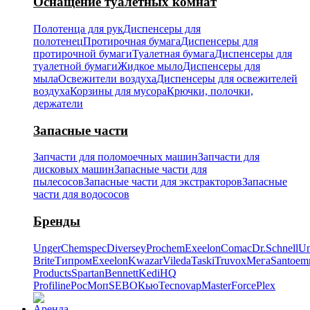
Оснащение туалетных комнат
Полотенца для рук
Диспенсеры для
полотенец
Протирочная бумага
Диспенсеры для
протирочной бумаги
Туалетная бумага
Диспенсеры для
туалетной бумаги
Жидкое мыло
Диспенсеры для
мыла
Освежители воздуха
Диспенсеры для освежителей
воздуха
Корзины для мусора
Крючки, полочки,
держатели
Запасные части
Запчасти для поломоечных машин
Запчасти для
дисковых машин
Запасные части для
пылесосов
Запасные части для экстракторов
Запасные
части для водососов
Бренды
Unger
Chemspec
Diversey
Prochem
Exeelon
Comac
Dr.Schnell
Un
Brite
Типром
Exeelon
Kwazar
Vileda
Taski
Truvox
Мега
Santoe
Products
Spartan
Bennett
Kedi
HQ
Profiline
РосМоп
SEBO
Кью
Tecnovap
MasterForce
Plex
Аренда