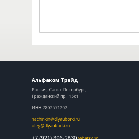
Альфаком Трейд
Россия, Санкт-Петербург,
Гражданский пр., 15к1
ИНН 7802571202
nachinkin@dlyauborki.ru
oleg@dlyauborki.ru
+7 (921) 896-2830
WhatsApp