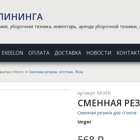
КЛИНИНГА
ия, уборочная техника, инвентарь, аренда уборочной техники, 
EXEELON
ОПЛАТА
ДОСТАВКА
НОВОСТИ
КОНТАК
 мытья стёкол
→
Сменная резина, жёсткая, 35см.
Артикул: RP35H
СМЕННАЯ РЕЗ
Сменная резина для сгонов
Unger
568 ₽