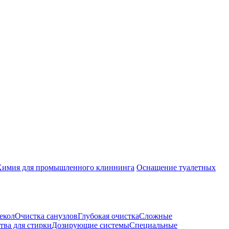
Химия для промышленного клиннинга
Оснащение туалетных
екол
Очистка санузлов
Глубокая очистка
Сложные
тва для стирки
Дозирующие системы
Специальные