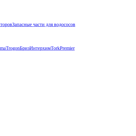
кторов
Запасные части для водососов
mma
Trogon
Бриз
Интерхим
Tork
Premier