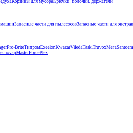
оздуха
Корзины для мусора
Крючки, полочки, держатели
х машин
Запасные части для пылесосов
Запасные части для экстра
ger
Pro-Brite
Типром
Exeelon
Kwazar
Vileda
Taski
Truvox
Мега
Santoe
ecnovap
MasterForce
Plex