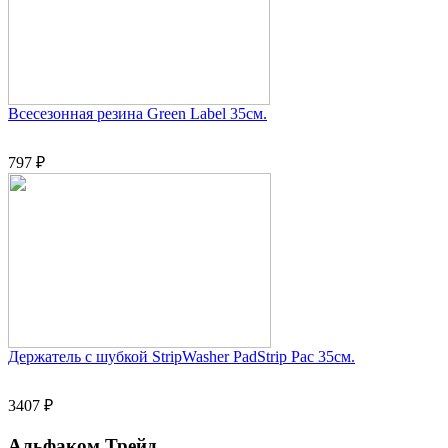
Всесезонная резина Green Label 35см.
797 ₽
Держатель с шубкой StripWasher PadStrip Pac 35см.
3407 ₽
Альфаком Трейд