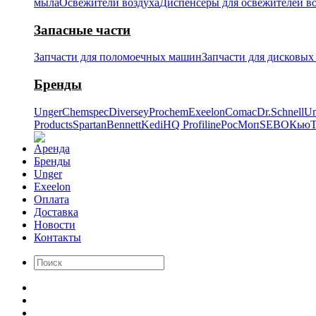
мыла
Освежители воздуха
Диспенсеры для освежителей в
Запасные части
Запчасти для поломоечных машин
Запчасти для дисковы
Бренды
Unger
Chemspec
Diversey
Prochem
Exeelon
Comac
Dr.Schnell
Un
Products
Spartan
Bennett
Kedi
HQ Profiline
РосМоп
SEBO
Кью
T
Аренда
Бренды
Unger
Exeelon
Оплата
Доставка
Новости
Контакты