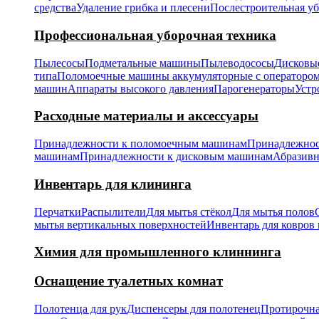
средства
Удаление грибка и плесени
Послестроительная у
Профессиональная уборочная техника
Пылесосы
Подметальные машины
Пылеводососы
Дисковы
типа
Поломоечные машины аккумуляторные с операторо
машин
Аппараты высокого давления
Парогенераторы
Устр
Расходные материалы и аксессуары
Принадлежности к поломоечным машинам
Принадлежнос
машинам
Принадлежности к дисковым машинам
Абразивн
Инвентарь для клининга
Перчатки
Распылители
Для мытья стёкол
Для мытья полов
мытья вертикальных поверхностей
Инвентарь для ковров 
Химия для промышленного клиннинга
Оснащение туалетных комнат
Полотенца для рук
Диспенсеры для полотенец
Протирочна