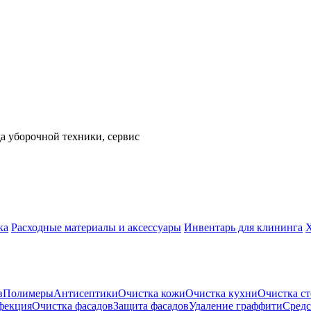
а уборочной техники, сервис
ка
Расходные материалы и аксессуары
Инвентарь для клининга
в
Полимеры
Антисептики
Очистка кожи
Очистка кухни
Очистка ст
фекция
Очистка фасадов
Защита фасадов
Удаление граффити
Средс