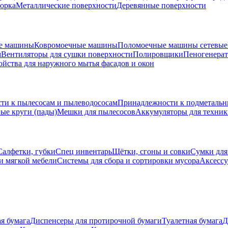
борка
Металлические поверхности
Деревянные поверхности
е машины
Ковромоечные машины
Поломоечные машины сетевые
м
Вентиляторы для сушки поверхности
Полировщики
Пеногенера
ойства для наружного мытья фасадов и окон
ти к пылесосам и пылеводососам
Принадлежности к подметаль
ые круги (пады)
Мешки для пылесосов
Аккумуляторы для техни
Салфетки, губки
Спец инвентарь
Щётки, сгоны и совки
Сумки для
и мягкой мебели
Системы для сбора и сортировки мусора
Аксессу
я бумага
Диспенсеры для протирочной бумаги
Туалетная бумага
Д