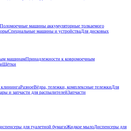
Поломоечные машины аккумуляторные толкаемого
торы
Специальные машины и устройства
Для дисковых
ным машинам
Принадлежности к ковромоечным
ки
Щётки
 клининга
Разное
Вёдра, тележки, комплексные тележки
Для
ары и запчасти для распылителей
Запчасти
испенсеры для туалетной бумаги
Жидкое мыло
Диспенсеры для