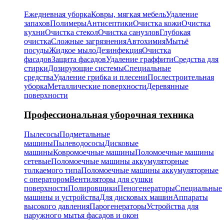
Ежедневная уборка
Ковры, мягкая мебель
Удаление
запахов
Полимеры
Антисептики
Очистка кожи
Очистка
кухни
Очистка стекол
Очистка санузлов
Глубокая
очистка
Сложные загрязнения
Автохимия
Мытьё
посуды
Жидкое мыло
Дезинфекция
Очистка
фасадов
Защита фасадов
Удаление граффити
Средства для
стирки
Дозирующие системы
Специальные
средства
Удаление грибка и плесени
Послестроительная
уборка
Металлические поверхности
Деревянные
поверхности
Профессиональная уборочная техника
Пылесосы
Подметальные
машины
Пылеводососы
Дисковые
машины
Ковромоечные машины
Поломоечные машины
сетевые
Поломоечные машины аккумуляторные
толкаемого типа
Поломоечные машины аккумуляторные
с оператором
Вентиляторы для сушки
поверхности
Полировщики
Пеногенераторы
Специальные
машины и устройства
Для дисковых машин
Аппараты
высокого давления
Парогенераторы
Устройства для
наружного мытья фасадов и окон