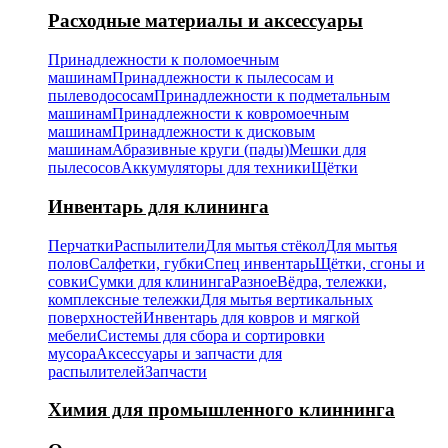
Расходные материалы и аксессуары
Принадлежности к поломоечным
машинам
Принадлежности к пылесосам и
пылеводососам
Принадлежности к подметальным
машинам
Принадлежности к ковромоечным
машинам
Принадлежности к дисковым
машинам
Абразивные круги (пады)
Мешки для
пылесосов
Аккумуляторы для техники
Щётки
Инвентарь для клининга
Перчатки
Распылители
Для мытья стёкол
Для мытья
полов
Салфетки, губки
Спец инвентарь
Щётки, сгоны и
совки
Сумки для клининга
Разное
Вёдра, тележки,
комплексные тележки
Для мытья вертикальных
поверхностей
Инвентарь для ковров и мягкой
мебели
Системы для сбора и сортировки
мусора
Аксессуары и запчасти для
распылителей
Запчасти
Химия для промышленного клиннинга