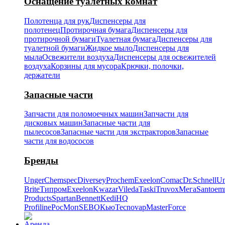
Оснащение туалетных комнат
Полотенца для рук
Диспенсеры для
полотенец
Протирочная бумага
Диспенсеры для
протирочной бумаги
Туалетная бумага
Диспенсеры для
туалетной бумаги
Жидкое мыло
Диспенсеры для
мыла
Освежители воздуха
Диспенсеры для освежителей
воздуха
Корзины для мусора
Крючки, полочки,
держатели
Запасные части
Запчасти для поломоечных машин
Запчасти для
дисковых машин
Запасные части для
пылесосов
Запасные части для экстракторов
Запасные
части для водососов
Бренды
Unger
Chemspec
Diversey
Prochem
Exeelon
Comac
Dr.Schnell
Un
Brite
Типром
Exeelon
Kwazar
Vileda
Taski
Truvox
Мега
Santoe
Products
Spartan
Bennett
Kedi
HQ
Profiline
РосМоп
SEBO
Кью
Tecnovap
MasterForce
Аренда