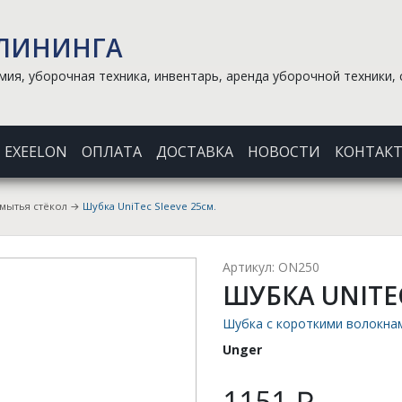
КЛИНИНГА
ия, уборочная техника, инвентарь, аренда уборочной техники, 
EXEELON
ОПЛАТА
ДОСТАВКА
НОВОСТИ
КОНТАК
 мытья стёкол
→
Шубка UniTec Sleeve 25см.
Артикул: ON250
ШУБКА UNITEC
Шубка с короткими волокна
Unger
1151 ₽