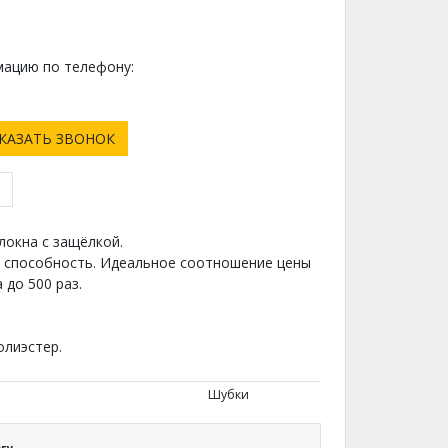
ацию по телефону:
0
КАЗАТЬ ЗВОНОК
локна с защёлкой.
способность. Идеальное соотношение цены
 до 500 раз.
олиэстер.
Шубки
гу