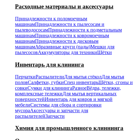
Расходные материалы и аксессуары
Принадлежности к поломоечным
машинам
Принадлежности к пылесосам и
пылеводососам
Принадлежности к подметальным
машинам
Принадлежности к ковромоечным
машинам
Принадлежности к дисковым
машинам
Абразивные круги (пады)
Мешки для
пылесосов
Аккумуляторы для техники
Щётки
Инвентарь для клининга
Перчатки
Распылители
Для мытья стёкол
Для мытья
полов
Салфетки, губки
Спец инвентарь
Щётки, сгоны и
совки
Сумки для клининга
Разное
Вёдра, тележки,
комплексные тележки
Для мытья вертикальных
поверхностей
Инвентарь для ковров и мягкой
мебели
Системы для сбора и сортировки
мусора
Аксессуары и запчасти для
распылителей
Запчасти
Химия для промышленного клиннинга