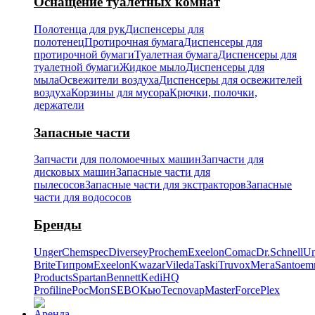
Оснащение туалетных комнат
Полотенца для рук
Диспенсеры для
полотенец
Протирочная бумага
Диспенсеры для
протирочной бумаги
Туалетная бумага
Диспенсеры для
туалетной бумаги
Жидкое мыло
Диспенсеры для
мыла
Освежители воздуха
Диспенсеры для освежителей
воздуха
Корзины для мусора
Крючки, полочки,
держатели
Запасные части
Запчасти для поломоечных машин
Запчасти для
дисковых машин
Запасные части для
пылесосов
Запасные части для экстракторов
Запасные
части для водососов
Бренды
Unger
Chemspec
Diversey
Prochem
Exeelon
Comac
Dr.Schnell
Un
Brite
Типром
Exeelon
Kwazar
Vileda
Taski
Truvox
Мега
Santoe
Products
Spartan
Bennett
Kedi
HQ
Profiline
РосМоп
SEBO
Кью
Tecnovap
MasterForce
Plex
Аренда