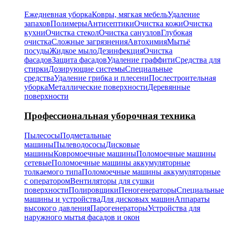
Ежедневная уборка
Ковры, мягкая мебель
Удаление
запахов
Полимеры
Антисептики
Очистка кожи
Очистка
кухни
Очистка стекол
Очистка санузлов
Глубокая
очистка
Сложные загрязнения
Автохимия
Мытьё
посуды
Жидкое мыло
Дезинфекция
Очистка
фасадов
Защита фасадов
Удаление граффити
Средства для
стирки
Дозирующие системы
Специальные
средства
Удаление грибка и плесени
Послестроительная
уборка
Металлические поверхности
Деревянные
поверхности
Профессиональная уборочная техника
Пылесосы
Подметальные
машины
Пылеводососы
Дисковые
машины
Ковромоечные машины
Поломоечные машины
сетевые
Поломоечные машины аккумуляторные
толкаемого типа
Поломоечные машины аккумуляторные
с оператором
Вентиляторы для сушки
поверхности
Полировщики
Пеногенераторы
Специальные
машины и устройства
Для дисковых машин
Аппараты
высокого давления
Парогенераторы
Устройства для
наружного мытья фасадов и окон