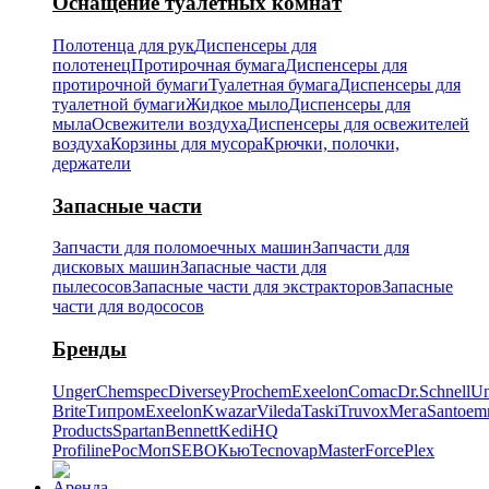
Оснащение туалетных комнат
Полотенца для рук
Диспенсеры для
полотенец
Протирочная бумага
Диспенсеры для
протирочной бумаги
Туалетная бумага
Диспенсеры для
туалетной бумаги
Жидкое мыло
Диспенсеры для
мыла
Освежители воздуха
Диспенсеры для освежителей
воздуха
Корзины для мусора
Крючки, полочки,
держатели
Запасные части
Запчасти для поломоечных машин
Запчасти для
дисковых машин
Запасные части для
пылесосов
Запасные части для экстракторов
Запасные
части для водососов
Бренды
Unger
Chemspec
Diversey
Prochem
Exeelon
Comac
Dr.Schnell
Un
Brite
Типром
Exeelon
Kwazar
Vileda
Taski
Truvox
Мега
Santoe
Products
Spartan
Bennett
Kedi
HQ
Profiline
РосМоп
SEBO
Кью
Tecnovap
MasterForce
Plex
Аренда