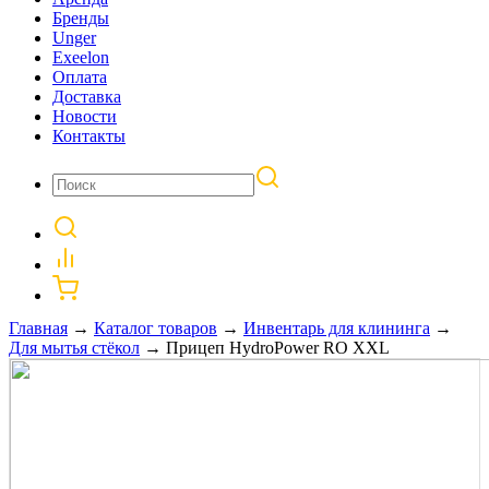
Бренды
Unger
Exeelon
Оплата
Доставка
Новости
Контакты
Главная
→
Каталог товаров
→
Инвентарь для клининга
→
Для мытья стёкол
→
Прицеп HydroPower RO XXL