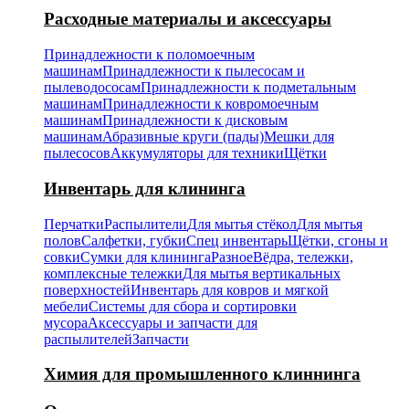
Расходные материалы и аксессуары
Принадлежности к поломоечным
машинам
Принадлежности к пылесосам и
пылеводососам
Принадлежности к подметальным
машинам
Принадлежности к ковромоечным
машинам
Принадлежности к дисковым
машинам
Абразивные круги (пады)
Мешки для
пылесосов
Аккумуляторы для техники
Щётки
Инвентарь для клининга
Перчатки
Распылители
Для мытья стёкол
Для мытья
полов
Салфетки, губки
Спец инвентарь
Щётки, сгоны и
совки
Сумки для клининга
Разное
Вёдра, тележки,
комплексные тележки
Для мытья вертикальных
поверхностей
Инвентарь для ковров и мягкой
мебели
Системы для сбора и сортировки
мусора
Аксессуары и запчасти для
распылителей
Запчасти
Химия для промышленного клиннинга