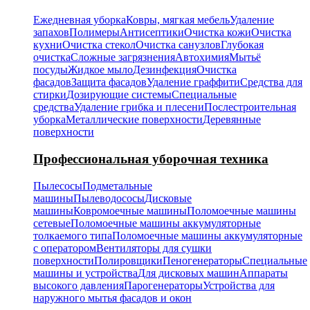
Ежедневная уборка
Ковры, мягкая мебель
Удаление
запахов
Полимеры
Антисептики
Очистка кожи
Очистка
кухни
Очистка стекол
Очистка санузлов
Глубокая
очистка
Сложные загрязнения
Автохимия
Мытьё
посуды
Жидкое мыло
Дезинфекция
Очистка
фасадов
Защита фасадов
Удаление граффити
Средства для
стирки
Дозирующие системы
Специальные
средства
Удаление грибка и плесени
Послестроительная
уборка
Металлические поверхности
Деревянные
поверхности
Профессиональная уборочная техника
Пылесосы
Подметальные
машины
Пылеводососы
Дисковые
машины
Ковромоечные машины
Поломоечные машины
сетевые
Поломоечные машины аккумуляторные
толкаемого типа
Поломоечные машины аккумуляторные
с оператором
Вентиляторы для сушки
поверхности
Полировщики
Пеногенераторы
Специальные
машины и устройства
Для дисковых машин
Аппараты
высокого давления
Парогенераторы
Устройства для
наружного мытья фасадов и окон