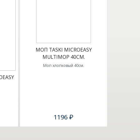
МОП TASKI MICROEASY
MULTIMOP 40СМ.
Моп хлопковый 40см.
OEASY
1196 ₽