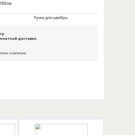
180см.
Ручки для швабры
гу
платной доставке.
ртные компании.