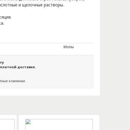
ислотные и щелочные растворы.
сяцев.
а.
Мопы
гу
платной доставке.
ртные компании.