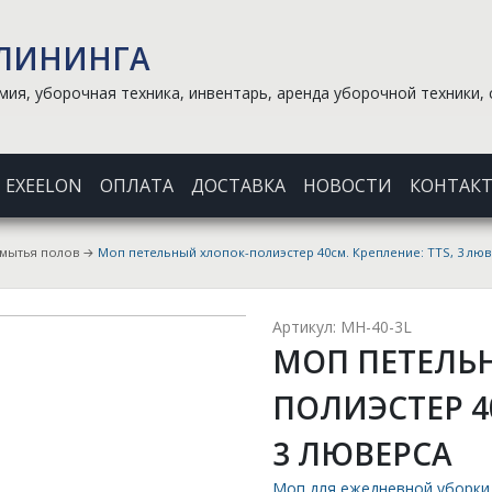
КЛИНИНГА
ия, уборочная техника, инвентарь, аренда уборочной техники, 
EXEELON
ОПЛАТА
ДОСТАВКА
НОВОСТИ
КОНТАК
 мытья полов
→
Моп петельный хлопок-полиэстер 40см. Крепление: ТТS, 3 лю
Артикул: MH-40-3L
МОП ПЕТЕЛЬ
ПОЛИЭСТЕР 40
3 ЛЮВЕРСА
Моп для ежедневной уборки