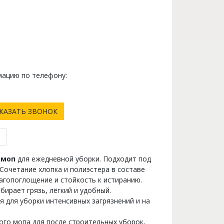
ацию по телефону:
0
КАЗАТЬ ЗВОНОК
 моп
для ежедневной уборки. Подходит под
 Сочетание хлопка и полиэстера в составе
гопоглощение и стойкость к истиранию.
бирает грязь, лёгкий и удобный.
 для уборки интенсивных загрязнений и на
ого мопа для после строительных уборок,