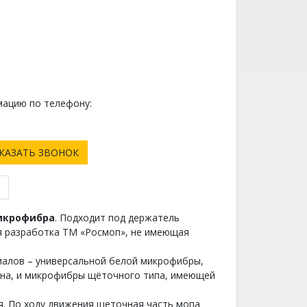
ацию по телефону:
0
КАЗАТЬ ЗВОНОК
икрофибра
. Подходит под держатель
ая разработка ТМ «Росмоп», не имеющая
алов – универсальной белой микрофибры,
на, и микрофибры щёточного типа, имеющей
. По ходу движения щеточная часть мопа