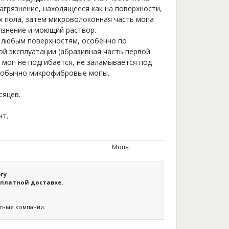
агрязнение, находящееся как на поверхности,
ях пола, затем микроволоконная часть мопа
язнение и моющий раствор.
 любым поверхностям, особенно по
й эксплуатации (абразивная часть первой
т моп не подгибается, не заламывается под
 обычно микрофибровые мопы.
сяцев.
нт.
Мопы
гу
платной доставке.
ртные компании.