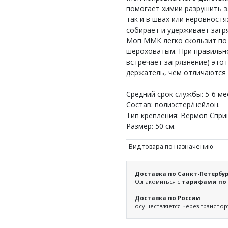
помогает химии разрушить з
так и в швах или неровност
собирает и удерживает загр
Моп ММК легко скользит по
шероховатым. При правильно
встречает загрязнение) это
держатель, чем отличаются
Средний срок службы: 5-6 ме
Состав: полиэстер/нейлон.
Тип крепления: Вермоп Спри
Размер: 50 см.
Вид товара по назначению
Доставка по Санкт-Петербур
Ознакомиться с
тарифами по 
Доставка по России
осуществляется через транспо