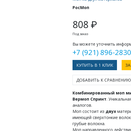
РосМоп
808 ₽
Под заказ
Вы можете уточнить информ
+7 (921) 896-283
КУПИТЬ В 1 КЛИК
ЗА
ДОБАВИТЬ К СРАВНЕНИЮ
Комбинированный моп м
Вермоп Спринт
. Уникальн
аналогов.
Моп состоит из
двух
матери
имеющей сверхтонкие волок
грубые волокна.
Моп направленного действия