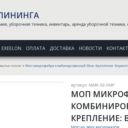
КЛИНИНГА
ия, уборочная техника, инвентарь, аренда уборочной техники, 
EXEELON
ОПЛАТА
ДОСТАВКА
НОВОСТИ
КОНТАК
 мытья полов
→
Моп микрофибра комбинированный 50см. Крепление: Вермоп
Артикул: MMK-50-VMP
МОП МИКРО
КОМБИНИРОВ
КРЕПЛЕНИЕ: 
Моп из двух материалов