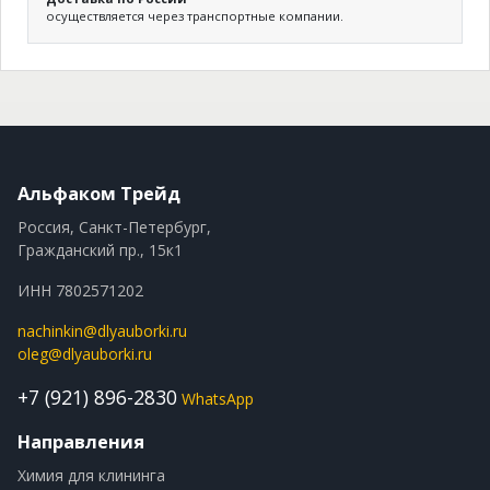
осуществляется через транспортные компании.
Альфаком Трейд
Россия, Санкт-Петербург,
Гражданский пр., 15к1
ИНН 7802571202
nachinkin@dlyauborki.ru
oleg@dlyauborki.ru
+7 (921) 896-2830
WhatsApp
Направления
Химия для клининга