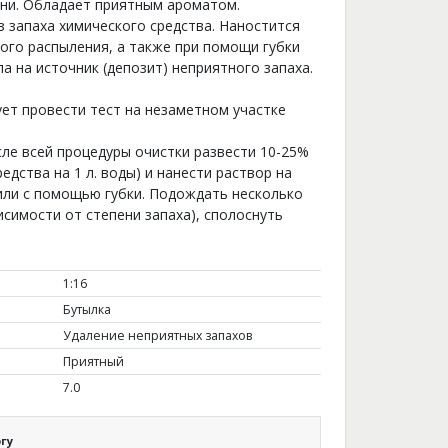
ени. Обладает приятным ароматом.
запаха химического средства. Наностится
го распыления, а также при помощи губки
а на источник (депозит) неприятного запаха.
ет провести тест на незаметном участке
сле всей процедуры очистки развести 10-25%
редства на 1 л. воды) и нанести раствор на
или с помощью губки. Подождать несколько
висимости от степени запаха), сполоснуть
1:16
Бутылка
Удаление неприятных запахов
Приятный
7.0
гу