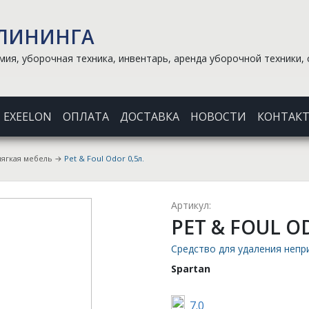
КЛИНИНГА
ия, уборочная техника, инвентарь, аренда уборочной техники, 
EXEELON
ОПЛАТА
ДОСТАВКА
НОВОСТИ
КОНТАК
мягкая мебель
→
Pet & Foul Odor 0,5л.
Артикул:
PET & FOUL O
Средство для удаления непр
Spartan
7.0