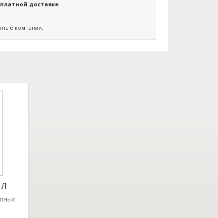
платной доставке.
ртные компании.
1Л
ятных