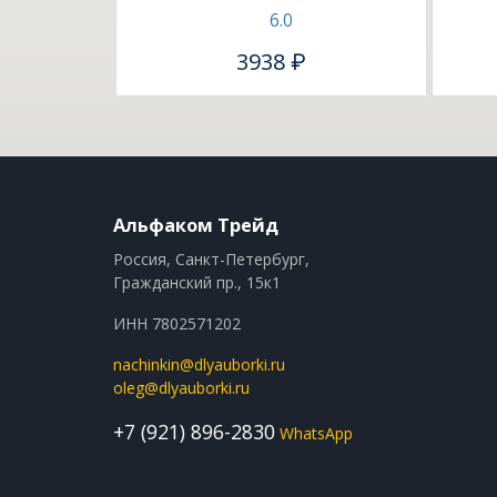
6.0
3938 ₽
Альфаком Трейд
Россия, Санкт-Петербург,
Гражданский пр., 15к1
ИНН 7802571202
nachinkin@dlyauborki.ru
oleg@dlyauborki.ru
+7 (921) 896-2830
WhatsApp