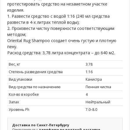
протестировать средство на незаметном участке
изделия.
1. Развести средство с водой 1:16 (240 мл средства
развести в 4-х литрах тёплой воды);
2. Произвести чистку поверхности соответствующим
методом;
Oriental Rug Shampoo создает очень густую и плотную
пену.
Расход средства: 3,78 литра концентрата – до 640 м2.
Вес, кг
3.78
Степень разведения средства
1:16
Вид упаковки
Канистра
Вид средства по назначению
Пенная чистка
Кол-во в коробке
4
Запах
Нейтральный
Уровень Ph
7.0–8.0
Доставка по Санкт-Петербургу
Ознакомиться с
тарифами по платной доставке.