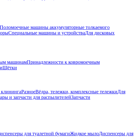
Поломоечные машины аккумуляторные толкаемого
торы
Специальные машины и устройства
Для дисковых
ным машинам
Принадлежности к ковромоечным
ки
Щётки
 клининга
Разное
Вёдра, тележки, комплексные тележки
Для
ары и запчасти для распылителей
Запчасти
испенсеры для туалетной бумаги
Жидкое мыло
Диспенсеры для