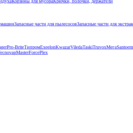
оздуха
Корзины для мусора
Крючки, полочки, держатели
х машин
Запасные части для пылесосов
Запасные части для экстра
ger
Pro-Brite
Типром
Exeelon
Kwazar
Vileda
Taski
Truvox
Мега
Santoe
ecnovap
MasterForce
Plex