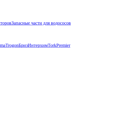
кторов
Запасные части для водососов
mma
Trogon
Бриз
Интерхим
Tork
Premier