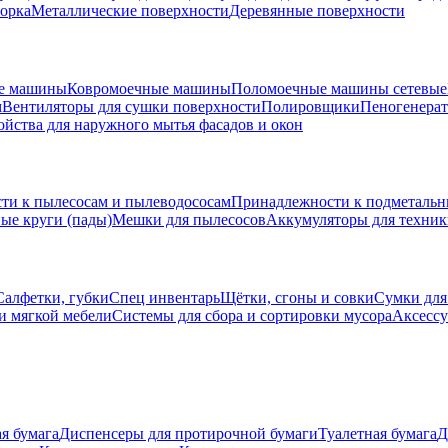
борка
Металлические поверхности
Деревянные поверхности
е машины
Ковромоечные машины
Поломоечные машины сетевые
м
Вентиляторы для сушки поверхности
Полировщики
Пеногенера
ойства для наружного мытья фасадов и окон
ти к пылесосам и пылеводососам
Принадлежности к подметаль
ые круги (пады)
Мешки для пылесосов
Аккумуляторы для техни
Салфетки, губки
Спец инвентарь
Щётки, сгоны и совки
Сумки для
и мягкой мебели
Системы для сбора и сортировки мусора
Аксессу
я бумага
Диспенсеры для протирочной бумаги
Туалетная бумага
Д