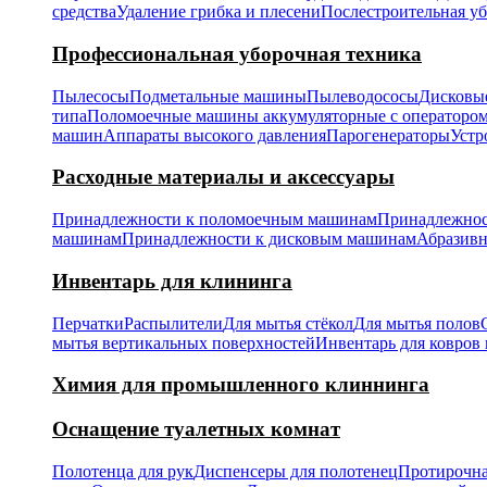
средства
Удаление грибка и плесени
Послестроительная у
Профессиональная уборочная техника
Пылесосы
Подметальные машины
Пылеводососы
Дисковы
типа
Поломоечные машины аккумуляторные с операторо
машин
Аппараты высокого давления
Парогенераторы
Устр
Расходные материалы и аксессуары
Принадлежности к поломоечным машинам
Принадлежнос
машинам
Принадлежности к дисковым машинам
Абразивн
Инвентарь для клининга
Перчатки
Распылители
Для мытья стёкол
Для мытья полов
мытья вертикальных поверхностей
Инвентарь для ковров 
Химия для промышленного клиннинга
Оснащение туалетных комнат
Полотенца для рук
Диспенсеры для полотенец
Протирочна