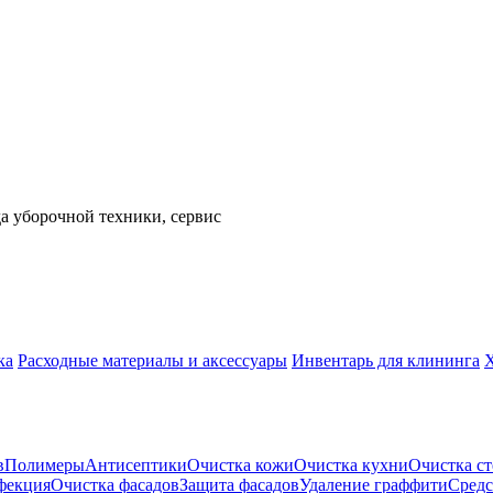
а уборочной техники, сервис
ка
Расходные материалы и аксессуары
Инвентарь для клининга
в
Полимеры
Антисептики
Очистка кожи
Очистка кухни
Очистка ст
фекция
Очистка фасадов
Защита фасадов
Удаление граффити
Средс