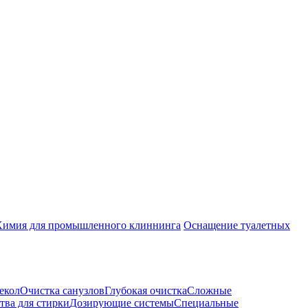
Химия для промышленного клиннинга
Оснащение туалетных
екол
Очистка санузлов
Глубокая очистка
Сложные
тва для стирки
Дозирующие системы
Специальные