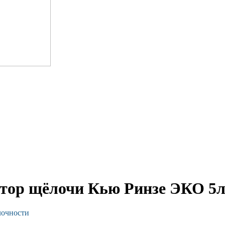
атор щёлочи Кью Ринзе ЭКО 5л
лочности