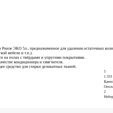
 Ринзе ЭКО 5л., предназначенное для удаления остаточных ко
ой мебели и т.п.).
и на полах с твёрдыми и упругими покрытиями.
качестве кондиционера и смягчителя.
е средство для стирки деликатных тканей.
5
1:333
Канис
Опола
2
Нейт