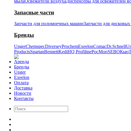
мыла
Освежители воздуха
Диспенсеры для освежителей в
Запасные части
Запчасти для поломоечных машин
Запчасти для дисковы
Бренды
Unger
Chemspec
Diversey
Prochem
Exeelon
Comac
Dr.Schnell
Un
Products
Spartan
Bennett
Kedi
HQ Profiline
РосМоп
SEBO
Кью
T
Аренда
Бренды
Unger
Exeelon
Оплата
Доставка
Новости
Контакты