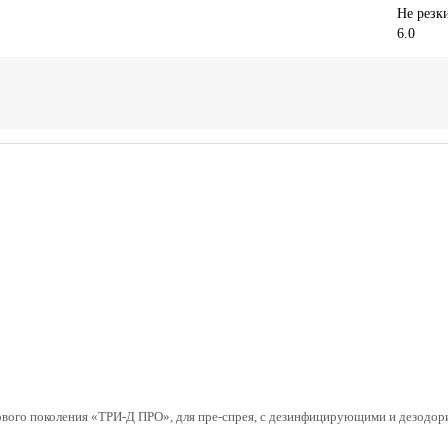
Не резк
6.0
вого поколения «ТРИ-Д ПРО», для пре-спрея, с дезинфицирующими и дезодо