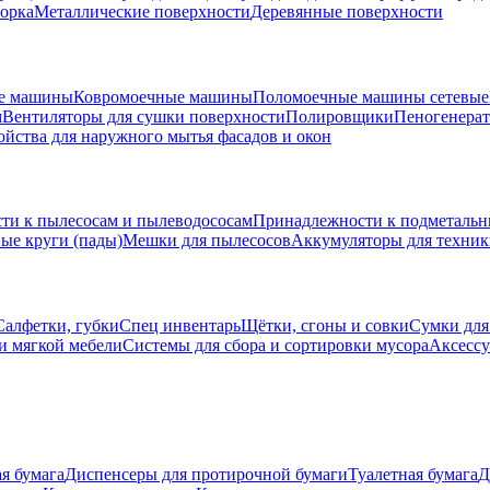
борка
Металлические поверхности
Деревянные поверхности
е машины
Ковромоечные машины
Поломоечные машины сетевые
м
Вентиляторы для сушки поверхности
Полировщики
Пеногенера
ойства для наружного мытья фасадов и окон
ти к пылесосам и пылеводососам
Принадлежности к подметаль
ые круги (пады)
Мешки для пылесосов
Аккумуляторы для техни
Салфетки, губки
Спец инвентарь
Щётки, сгоны и совки
Сумки для
и мягкой мебели
Системы для сбора и сортировки мусора
Аксессу
я бумага
Диспенсеры для протирочной бумаги
Туалетная бумага
Д