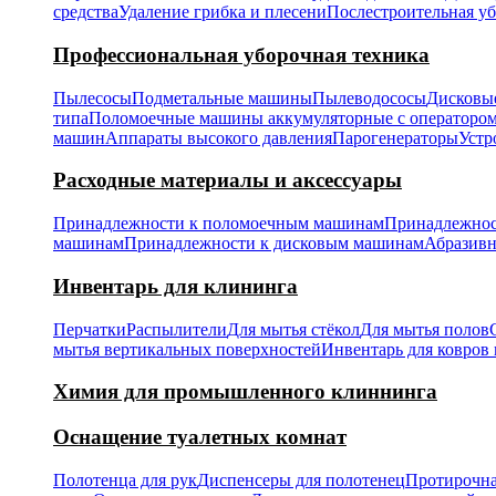
средства
Удаление грибка и плесени
Послестроительная у
Профессиональная уборочная техника
Пылесосы
Подметальные машины
Пылеводососы
Дисковы
типа
Поломоечные машины аккумуляторные с операторо
машин
Аппараты высокого давления
Парогенераторы
Устр
Расходные материалы и аксессуары
Принадлежности к поломоечным машинам
Принадлежнос
машинам
Принадлежности к дисковым машинам
Абразивн
Инвентарь для клининга
Перчатки
Распылители
Для мытья стёкол
Для мытья полов
мытья вертикальных поверхностей
Инвентарь для ковров 
Химия для промышленного клиннинга
Оснащение туалетных комнат
Полотенца для рук
Диспенсеры для полотенец
Протирочна