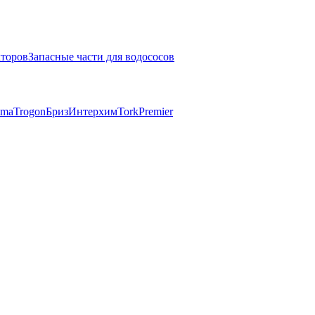
кторов
Запасные части для водососов
mma
Trogon
Бриз
Интерхим
Tork
Premier