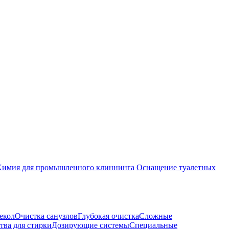
Химия для промышленного клиннинга
Оснащение туалетных
екол
Очистка санузлов
Глубокая очистка
Сложные
тва для стирки
Дозирующие системы
Специальные