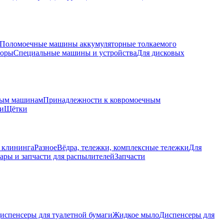
Поломоечные машины аккумуляторные толкаемого
торы
Специальные машины и устройства
Для дисковых
ным машинам
Принадлежности к ковромоечным
ки
Щётки
 клининга
Разное
Вёдра, тележки, комплексные тележки
Для
ары и запчасти для распылителей
Запчасти
испенсеры для туалетной бумаги
Жидкое мыло
Диспенсеры для