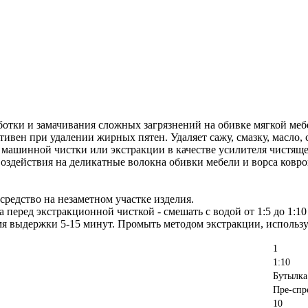
отки и замачивания сложных загрязнений на обивке мягкой мебе
ивен при удалении жирных пятен. Удаляет сажу, смазку, масло, 
ашинной чистки или экстракции в качестве усилителя чистящей
воздействия на деликатные волокна обивки мебели и ворса ковро
редство на незаметном участке изделия.
перед экстракционной чисткой - смешать с водой от 1:5 до 1:10
мя выдержки 5-15 минут. Промыть методом экстракции, использу
1
1:10
Бутылка
Пре-спр
10