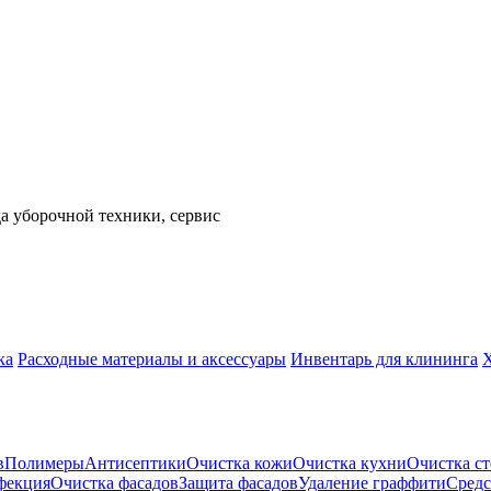
а уборочной техники, сервис
ка
Расходные материалы и аксессуары
Инвентарь для клининга
в
Полимеры
Антисептики
Очистка кожи
Очистка кухни
Очистка ст
фекция
Очистка фасадов
Защита фасадов
Удаление граффити
Средс