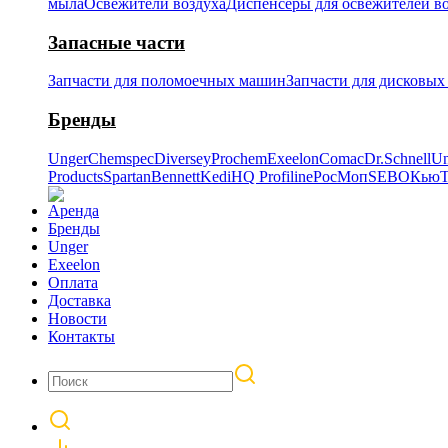
мыла
Освежители воздуха
Диспенсеры для освежителей в
Запасные части
Запчасти для поломоечных машин
Запчасти для дисковы
Бренды
Unger
Chemspec
Diversey
Prochem
Exeelon
Comac
Dr.Schnell
Un
Products
Spartan
Bennett
Kedi
HQ Profiline
РосМоп
SEBO
Кью
T
Аренда
Бренды
Unger
Exeelon
Оплата
Доставка
Новости
Контакты