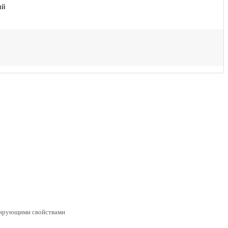
ий
рирующими свойствами