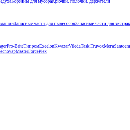
оздуха
Корзины для мусора
Крючки, полочки, держатели
х машин
Запасные части для пылесосов
Запасные части для экстра
ger
Pro-Brite
Типром
Exeelon
Kwazar
Vileda
Taski
Truvox
Мега
Santoe
ecnovap
MasterForce
Plex