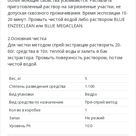
более моющие свойства усиливаются. Распылить
приготовленный раствор на загрязненные участки, не
допуская сквозного промачивания. Время экспозиции 10-
20 минут. Промыть чистой водой либо раствором BLUE
ENZEECLEAN или BLUE MEGACLEAN.
2.Основная чистка
Для чистки методом спрей-экстракции растворить 20-
60г. средства в 10л. теплой воды и залить в бак
экстрактора. Промыть поверхность раствором, потом
чистой водой.
Вес, кг
5
Степень разведения средства
1:100
Вид упаковки
Ведро
Вид средства по назначению
Пре-спрей метод
Кол-во в коробке
1
Запах
Не резкий
Уровень Ph
10.0