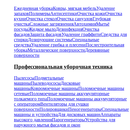
Ежедневная уборка
Ковры, мягкая мебель
Удаление
запахов
Полимеры
Антисептики
Очистка кожи
Очистка
кухни
Очистка стекол
Очистка санузлов
Глубокая
очистка
Сложные загрязнения
Автохимия
Мытьё
посуды
Жидкое мыло
Дезинфекция
Очистка
фасадов
Защита фасадов
Удаление граффити
Средства для
стирки
Дозирующие системы
Специальные
средства
Удаление грибка и плесени
Послестроительная
уборка
Металлические поверхности
Деревянные
поверхности
Профессиональная уборочная техника
Пылесосы
Подметальные
машины
Пылеводососы
Дисковые
машины
Ковромоечные машины
Поломоечные машины
сетевые
Поломоечные машины аккумуляторные
толкаемого типа
Поломоечные машины аккумуляторные
с оператором
Вентиляторы для сушки
поверхности
Полировщики
Пеногенераторы
Специальные
машины и устройства
Для дисковых машин
Аппараты
высокого давления
Парогенераторы
Устройства для
наружного мытья фасадов и окон