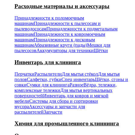
Расходные материалы и аксессуары
Принадлежности к поломоечным
машинам
Принадлежности к пылесосам и
пылеводососам
Принадлежности к подметальным
машинам
Принадлежности к ковромоечным
машинам
Принадлежности к дисковым
машинам
Абразивные круги (пады)
Мешки для
пылесосов
Аккумуляторы для техники
Щётки
Инвентарь для клининга
Перчатки
Распылители
Для мытья стёкол
Для мытья
полов
Салфетки, губки
Спец инвентарь
Щётки, сгоны и
совки
Сумки для клининга
Разное
Вёдра, тележки,
комплексные тележки
Для мытья вертикальных
поверхностей
Инвентарь для ковров и мягкой
мебели
Системы для сбора и сортировки
мусора
Аксессуары и запчасти для
распылителей
Запчасти
Химия для промышленного клиннинга