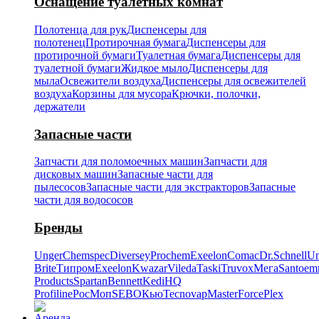
Оснащение туалетных комнат
Полотенца для рук
Диспенсеры для
полотенец
Протирочная бумага
Диспенсеры для
протирочной бумаги
Туалетная бумага
Диспенсеры для
туалетной бумаги
Жидкое мыло
Диспенсеры для
мыла
Освежители воздуха
Диспенсеры для освежителей
воздуха
Корзины для мусора
Крючки, полочки,
держатели
Запасные части
Запчасти для поломоечных машин
Запчасти для
дисковых машин
Запасные части для
пылесосов
Запасные части для экстракторов
Запасные
части для водососов
Бренды
Unger
Chemspec
Diversey
Prochem
Exeelon
Comac
Dr.Schnell
Un
Brite
Типром
Exeelon
Kwazar
Vileda
Taski
Truvox
Мега
Santoe
Products
Spartan
Bennett
Kedi
HQ
Profiline
РосМоп
SEBO
Кью
Tecnovap
MasterForce
Plex
Аренда