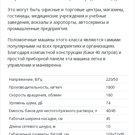
Это могут быть офисные и торговые центры, магазины,
гостиницы, медицинские учреждения и учебные
заведения, вокзалы и аэропорты, автосервисы и
промышленные предприятия.
Поломоечные машины этого класса являются самыми
популярными на всех предприятиях и организациях.
Благодаря компактной конструкции (баки 40 литров) и
простой приборной панели эта машина легка в
управлении и маневренна.
Напряжение, В/Гц
220/50
Производительность, кв^м/ч
1800
Скорость вращения, об/мин
180
Уровень шума, дБ
74
Ёмкость баков для чистого/грязного раствора, л
40/45
Рабочая ширина насадки, см
45
Длина сетевого шнура, м
10
Габаритные размеры ДхШхВ, см
103х72х95