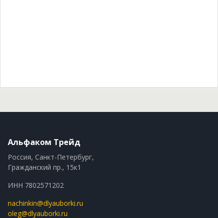
Альфаком Трейд
Россия, Санкт-Петербург,
Гражданский пр., 15к1
ИНН 7802571202
nachinkin@dlyauborki.ru
oleg@dlyauborki.ru