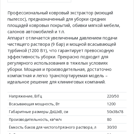
Профессиональный ковровый экстрактор (моющий
пылесос), предназначенный для уборки средних
площадей ковровых покрытий, обивки мягкой мебели,
салонов автомобилей и т.п.
Аппарат отличается увеличенным давлением подачи
чистящего раствора (9 бар) и мощной всасывающей
турбиной (1200 Вт), что гарантирует превосходную
эффективность уборки.
Прекрасно подходит для
регулярного использования в тяжелых условиях
уборки.
Мощная и производительная, достаточно
компактная и легко транспортируемая модель –
идеальное решение для клининговых компаний.
Напряжение, В/Гц
220/50
Всасывающая мощность, Вт
1200
Габаритные размеры ДхШхВ, см
50х38х78
Производительность, кв^м/ч
80
Ёмкость баков для чистого/грязного раствора, л
30/30