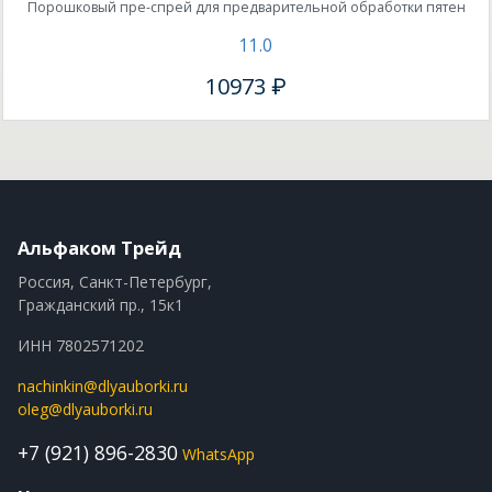
Порошковый пре-спрей для предварительной обработки пятен
11.0
10973 ₽
Альфаком Трейд
Россия, Санкт-Петербург,
Гражданский пр., 15к1
ИНН 7802571202
nachinkin@dlyauborki.ru
oleg@dlyauborki.ru
+7 (921) 896-2830
WhatsApp