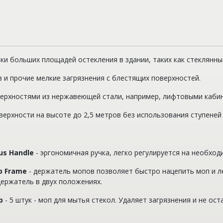
и больших площадей остекления в здании, таких как стеклянные 
в и прочие мелкие загрязнения с блестящих поверхностей.
ерхностями из нержавеющей стали, например, лифтовыми каби
верхности на высоте до 2,5 метров без использования ступеней 
us Handle
-
эргономичная ручка, легко регулиру
ется на необход
op Frame
-
держатель мопов позволяет быстро нацепить моп и л
держатель в двух положениях.
p
- 5 штук -
моп для мытья стекол. Удаляет загрязнения и не ос