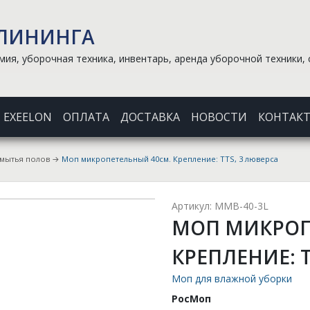
КЛИНИНГА
ия, уборочная техника, инвентарь, аренда уборочной техники, 
EXEELON
ОПЛАТА
ДОСТАВКА
НОВОСТИ
КОНТАК
 мытья полов
→
Моп микропетельный 40см. Крепление: ТТS, 3 люверса
Артикул: MMB-40-3L
МОП МИКРОП
КРЕПЛЕНИЕ: Т
Моп для влажной уборки
РосМоп