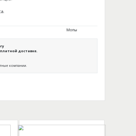
а.
Мопы
гу
платной доставке.
ртные компании.